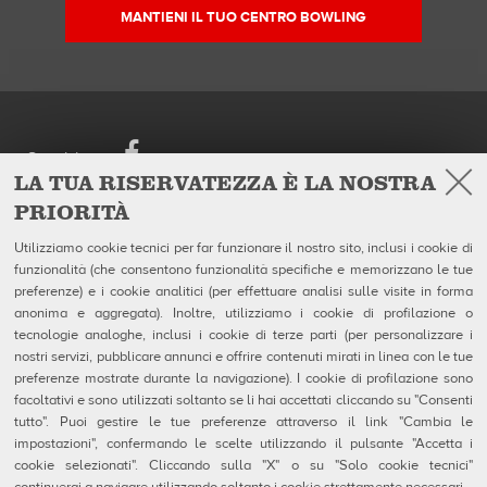
MANTIENI IL TUO CENTRO BOWLING
Facebook
Seguici su
LA TUA RISERVATEZZA È LA NOSTRA
PRIORITÀ
European Headquarters
Prodotti
QubicaAMF Europe Spa
Azienda
Utilizziamo cookie tecnici per far funzionare il nostro sito, inclusi i cookie di
Via della Croce Coperta, 15
Galleria
funzionalità (che consentono funzionalità specifiche e memorizzano le tue
40128 Bologna - Italy
Notizie
Tel. +39.0514192611
preferenze) e i cookie analitici (per effettuare analisi sulle visite in forma
Fax +39.0514192602
anonima e aggregata). Inoltre, utilizziamo i cookie di profilazione o
P.I. IT04320910377
tecnologie analoghe, inclusi i cookie di terze parti (per personalizzare i
nostri servizi, pubblicare annunci e offrire contenuti mirati in linea con le tue
Contatti
preferenze mostrate durante la navigazione). I cookie di profilazione sono
MSDS Forms
facoltativi e sono utilizzati soltanto se li hai accettati cliccando su "Consenti
Privacy e Note Legali
tutto". Puoi gestire le tue preferenze attraverso il link "Cambia le
Uso dei Cookie
Configurazione Cookie
impostazioni", confermando le scelte utilizzando il pulsante "Accetta i
Segnalazioni Whistleblowing
cookie selezionati". Cliccando sulla "X" o su "Solo cookie tecnici"
Technical Resources