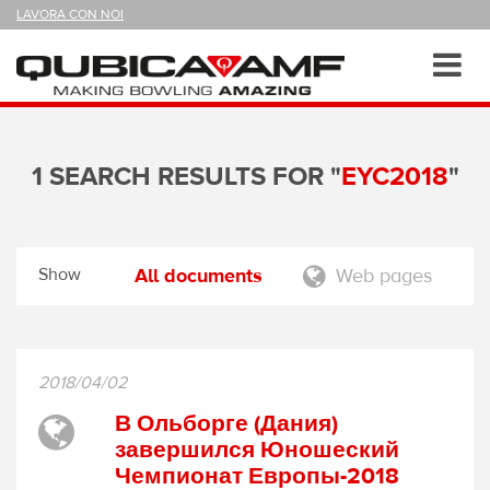
SEGUICI
LAVORA CON NOI
SU
Sezioni
Toggl
navig
1 SEARCH RESULTS FOR "
EYC2018
"
Show
All documents
Web pages
2018/04/02
В Ольборге (Дания)
завершился Юношеский
Чемпионат Европы-2018