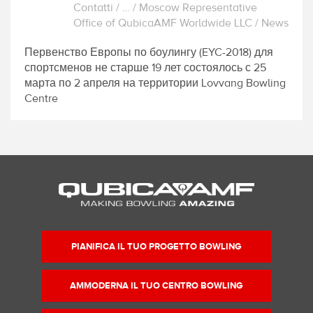
Contatti
/
…
/
Moscow Representative
Office of QubicaAMF Worldwide LLC
/
News
Первенство Европы по боулингу (EYC-2018) для
спортсменов не старше 19 лет состоялось с 25
марта по 2 апреля на территории Lovvang Bowling
Centre
PIANIFICA IL TUO PROGETTO BOWLING
AMMODERNA IL TUO CENTRO BOWLING