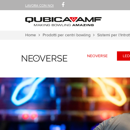
SEGUICI
FACEBOOK
LAVORA CON NOI
SU
Sezioni
Tu
Home
Prodotti per centri bowling
Sistemi per l'Intr
sei
qui:
NEOVERSE
LED