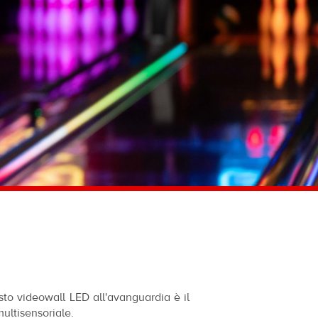
to videowall LED all'avanguardia è il
multisensoriale.