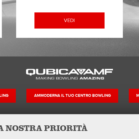
VEDI
LING
AMMODERNA IL TUO CENTRO BOWLING
M
LA NOSTRA PRIORITÀ
Contatti
Seguici su
MSDS Forms
Facebook