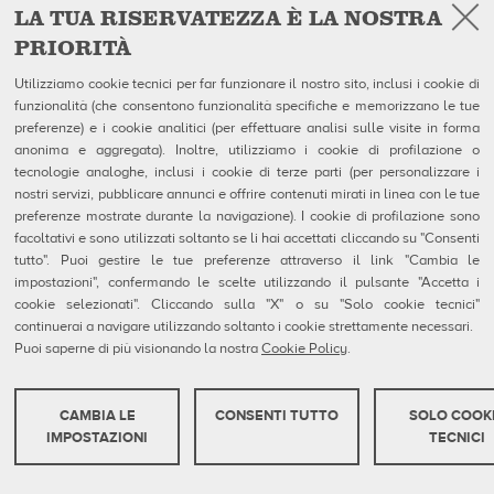
LA TUA RISERVATEZZA È LA NOSTRA
современный боулинг-центр столицы КАРО/
Страйк гостеприимно принял на своей
PRIORITÀ
территории сотрудников 6 кинотеатров сети.
Сборные команды кинотеатров приехали
Utilizziamo cookie tecnici per far funzionare il nostro sito, inclusi i cookie di
побороться на призовые места в
funzionalità (che consentono funzionalità specifiche e memorizzano le tue
preferenze) e i cookie analitici (per effettuare analisi sulle visite in forma
корпоративном турнире по боулингу
anonima e aggregata). Inoltre, utilizziamo i cookie di profilazione o
tecnologie analoghe, inclusi i cookie di terze parti (per personalizzare i
nostri servizi, pubblicare annunci e offrire contenuti mirati in linea con le tue
preferenze mostrate durante la navigazione). I cookie di profilazione sono
LEGGI TUTTO
facoltativi e sono utilizzati soltanto se li hai accettati cliccando su "Consenti
tutto". Puoi gestire le tue preferenze attraverso il link "Cambia le
impostazioni", confermando le scelte utilizzando il pulsante "Accetta i
cookie selezionati". Cliccando sulla "X" o su "Solo cookie tecnici"
continuerai a navigare utilizzando soltanto i cookie strettamente necessari.
Puoi saperne di più visionando la nostra
Cookie Policy
.
CAMBIA LE
CONSENTI TUTTO
SOLO COOK
COOKIE TECNICI
IMPOSTAZIONI
TECNICI
Questi cookie sono strettamente necessari per il funzionamento del sito o