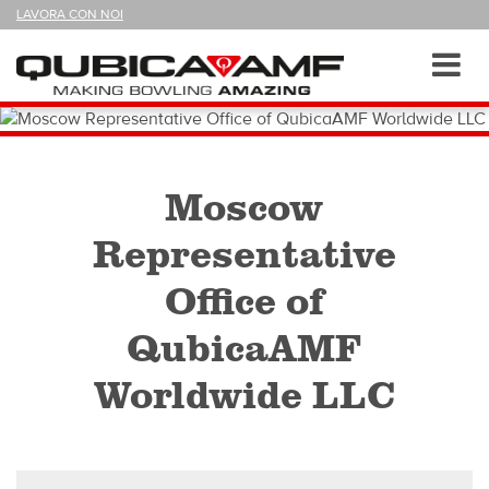
SEGUICI
LAVORA CON NOI
SU
Sezioni
Toggl
navig
Moscow
Representative
Office of
QubicaAMF
Worldwide LLC