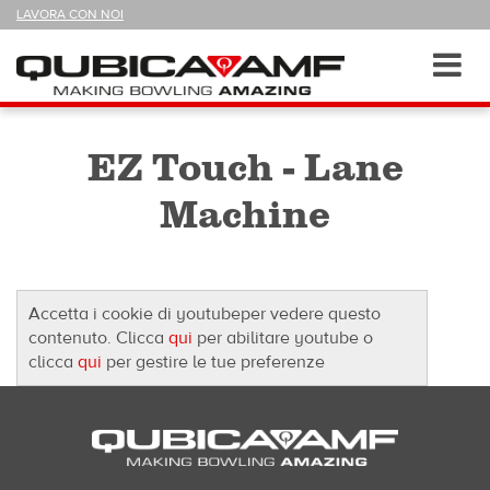
SEGUICI
LAVORA CON NOI
SU
Sezioni
Toggl
navig
EZ Touch - Lane
Machine
Accetta i cookie di youtubeper vedere questo
contenuto. Clicca
qui
per abilitare youtube o
clicca
qui
per gestire le tue preferenze