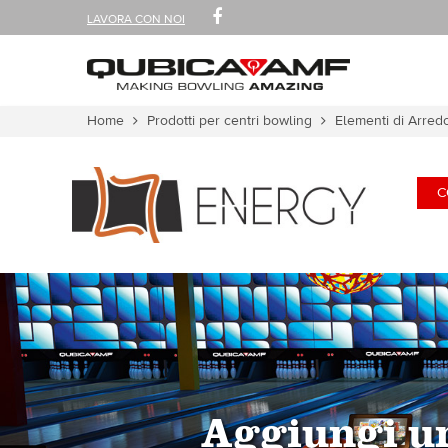
SEGUICI
FACEBOOK
LAVORA CON NOI
SU
Sezioni
Tu
Home
Prodotti per centri bowling
Elementi di Arred
sei
qui:
C
Aggiungi un