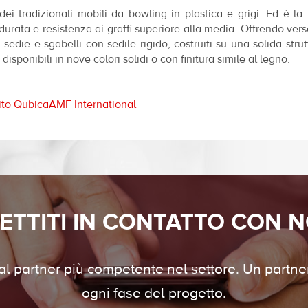
ei tradizionali mobili da bowling in plastica e grigi. Ed è la 
urata e resistenza ai graffi superiore alla media. Offrendo versa
e e sgabelli con sedile rigido, costruiti su una solida strutt
isponibili in nove colori solidi o con finitura simile al legno.
ito QubicaAMF International
ETTITI IN CONTATTO CON N
 al partner più competente nel settore. Un partner
ogni fase del progetto.