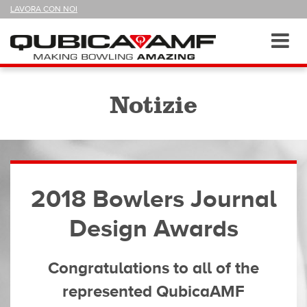
SEGUICI
LAVORA CON NOI
SU
Sezioni
Toggl
navig
Notizie
2018 Bowlers Journal
Design Awards
Congratulations to all of the
represented QubicaAMF