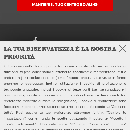
MANTIENI IL TUO CENTRO BOWLING
Facebook
Seguici su
LA TUA RISERVATEZZA È LA NOSTRA
PRIORITÀ
European Headquarters
Prodotti
QubicaAMF Europe Spa
Azienda
Utilizziamo cookie tecnici per far funzionare il nostro sito, inclusi i cookie di
Via della Croce Coperta, 15
Galleria
funzionalità (che consentono funzionalità specifiche e memorizzano le tue
40128 Bologna - Italy
Notizie
Tel. +39.0514192611
preferenze) e i cookie analitici (per effettuare analisi sulle visite in forma
Fax +39.0514192602
anonima e aggregata). Inoltre, utilizziamo i cookie di profilazione o
P.I. IT04320910377
tecnologie analoghe, inclusi i cookie di terze parti (per personalizzare i
nostri servizi, pubblicare annunci e offrire contenuti mirati in linea con le tue
Contatti
preferenze mostrate durante la navigazione). I cookie di profilazione sono
MSDS Forms
facoltativi e sono utilizzati soltanto se li hai accettati cliccando su "Consenti
Privacy e Note Legali
Uso dei Cookie
tutto". Puoi gestire le tue preferenze attraverso il link "Cambia le
Configurazione Cookie
impostazioni", confermando le scelte utilizzando il pulsante "Accetta i
Segnalazioni Whistleblowing
cookie selezionati". Cliccando sulla "X" o su "Solo cookie tecnici"
Technical Resources