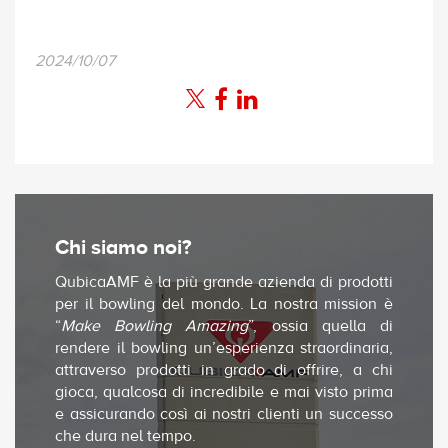
2024/10/07
Chi siamo noi?
QubicaAMF è la più grande azienda di prodotti
per il bowling del mondo. La nostra mission è
“
Make Bowling Amazing
”, ossia quella di
rendere il bowling un’esperienza straordinaria,
attraverso prodotti in grado di offrire, a chi
gioca, qualcosa di incredibile e mai visto prima
e assicurando così ai nostri clienti un successo
che dura nel tempo.