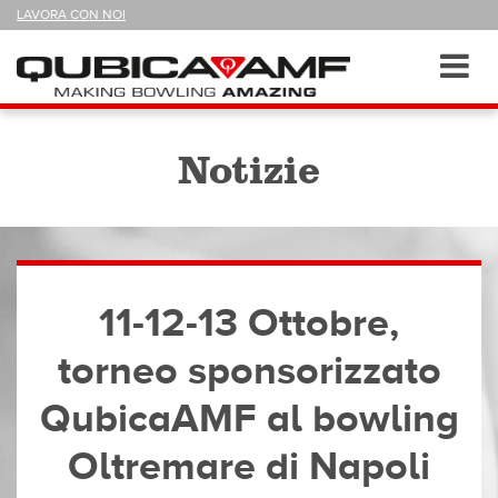
SEGUICI
LAVORA CON NOI
SU
Sezioni
Toggl
navig
Notizie
11-12-13 Ottobre,
torneo sponsorizzato
QubicaAMF al bowling
Oltremare di Napoli