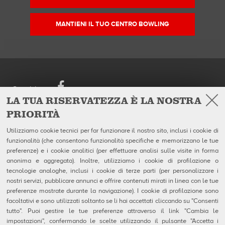
MANTIENI IL TUO CENTRO BOWLING
Facebook
Seguici su
LA TUA RISERVATEZZA È LA NOSTRA
PRIORITÀ
European Headquarters
Prodotti
QubicaAMF Europe Spa
Azienda
Utilizziamo cookie tecnici per far funzionare il nostro sito, inclusi i cookie di
Via della Croce Coperta, 15
Galleria
funzionalità (che consentono funzionalità specifiche e memorizzano le tue
40128 Bologna - Italy
Notizie
Tel. +39.0514192611
preferenze) e i cookie analitici (per effettuare analisi sulle visite in forma
Fax +39.0514192602
anonima e aggregata). Inoltre, utilizziamo i cookie di profilazione o
P.I. IT04320910377
tecnologie analoghe, inclusi i cookie di terze parti (per personalizzare i
nostri servizi, pubblicare annunci e offrire contenuti mirati in linea con le tue
Contatti
preferenze mostrate durante la navigazione). I cookie di profilazione sono
MSDS Forms
facoltativi e sono utilizzati soltanto se li hai accettati cliccando su "Consenti
Privacy e Note Legali
tutto". Puoi gestire le tue preferenze attraverso il link "Cambia le
Uso dei Cookie
Configurazione Cookie
impostazioni", confermando le scelte utilizzando il pulsante "Accetta i