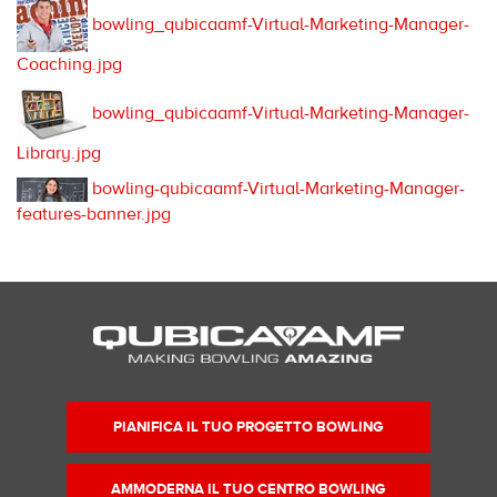
bowling_qubicaamf-Virtual-Marketing-Manager-
Coaching.jpg
bowling_qubicaamf-Virtual-Marketing-Manager-
Library.jpg
bowling-qubicaamf-Virtual-Marketing-Manager-
features-banner.jpg
PIANIFICA IL TUO PROGETTO BOWLING
AMMODERNA IL TUO CENTRO BOWLING