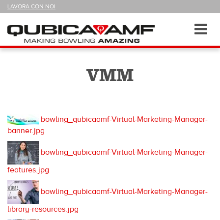
SEGUICI
LAVORA CON NOI
SU
Sezioni
Toggl
navig
VMM
bowling_qubicaamf-Virtual-Marketing-Manager-
banner.jpg
bowling_qubicaamf-Virtual-Marketing-Manager-
features.jpg
bowling_qubicaamf-Virtual-Marketing-Manager-
library-resources.jpg