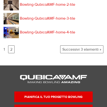
Bowling-QubicaAMF-home-2-tile
Bowling-QubicaAMF-home-3-tile
Bowling-QubicaAMF-home-4-tile
1
2
Successivi 3 elementi »
PIANIFICA IL TUO PROGETTO BOWLING