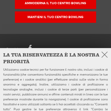
AMMODERNA IL TUO CENTRO BOWLING
MANTIENI IL TUO CENTRO BOWLING
Facebook
Seguici su
LA TUA RISERVATEZZA È LA NOSTRA
PRIORITÀ
European Headquarters
Prodotti
QubicaAMF Europe Spa
Azienda
Utilizziamo cookie tecnici per far funzionare il nostro sito, inclusi i cookie di
Via della Croce Coperta, 15
Galleria
funzionalità (che consentono funzionalità specifiche e memorizzano le tue
40128 Bologna - Italy
Notizie
Tel. +39.0514192611
preferenze) e i cookie analitici (per effettuare analisi sulle visite in forma
Fax +39.0514192602
anonima e aggregata). Inoltre, utilizziamo i cookie di profilazione o
P.I. IT04320910377
tecnologie analoghe, inclusi i cookie di terze parti (per personalizzare i
nostri servizi, pubblicare annunci e offrire contenuti mirati in linea con le tue
Contatti
preferenze mostrate durante la navigazione). I cookie di profilazione sono
MSDS Forms
facoltativi e sono utilizzati soltanto se li hai accettati cliccando su "Consenti
Privacy e Note Legali
Uso dei Cookie
tutto". Puoi gestire le tue preferenze attraverso il link "Cambia le