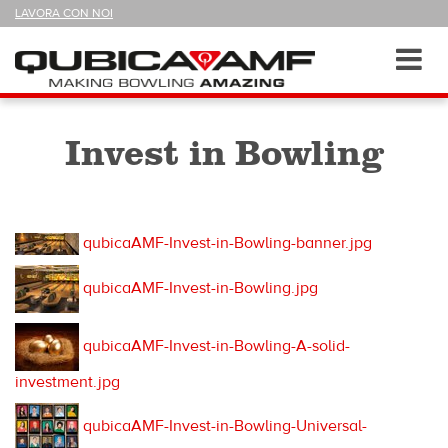
SEGUICI
LAVORA CON NOI
SU
Sezioni
Toggl
navig
Invest in Bowling
qubicaAMF-Invest-in-Bowling-banner.jpg
qubicaAMF-Invest-in-Bowling.jpg
qubicaAMF-Invest-in-Bowling-A-solid-
investment.jpg
qubicaAMF-Invest-in-Bowling-Universal-