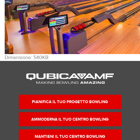
Clicca
Dimensione: 540KB
per
vedere
l'immagine
alle
dimensioni
originali…
PIANIFICA IL TUO PROGETTO BOWLING
AMMODERNA IL TUO CENTRO BOWLING
MANTIENI IL TUO CENTRO BOWLING