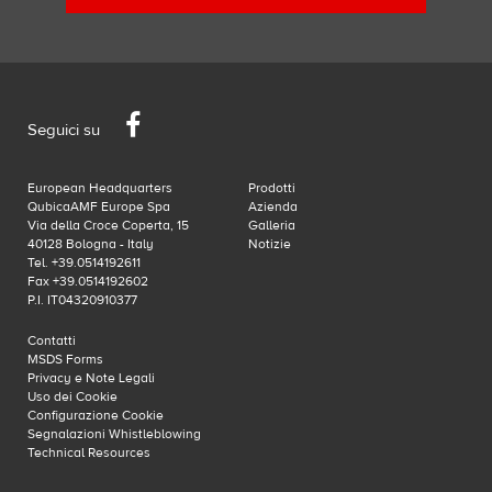
Facebook
Seguici su
European Headquarters
Prodotti
QubicaAMF Europe Spa
Azienda
Via della Croce Coperta, 15
Galleria
40128 Bologna - Italy
Notizie
Tel. +39.0514192611
Fax +39.0514192602
P.I. IT04320910377
Contatti
MSDS Forms
Privacy e Note Legali
Uso dei Cookie
Configurazione Cookie
Segnalazioni Whistleblowing
Technical Resources