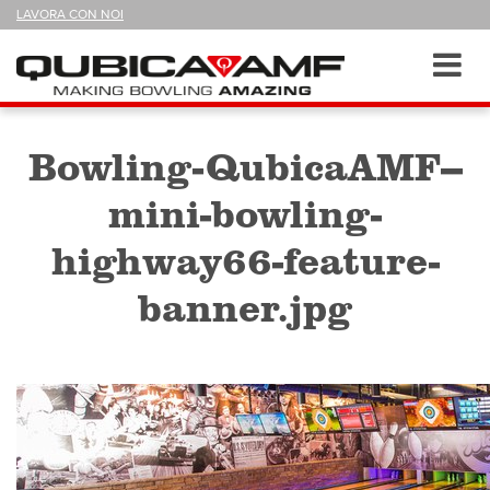
SEGUICI
LAVORA CON NOI
SU
Sezioni
Toggl
navig
Bowling-QubicaAMF--
mini-bowling-
highway66-feature-
banner.jpg