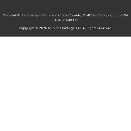
QubicaAMF Europe spa - Via della Croce Coperta, 15 40128 Bologna, Italy - VAT
IT04320910377
Copyright © 2026 Qubica Holdings s.r.l. All rights reserved.