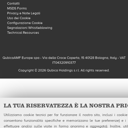
Contatti
MSDS Forms
Privacy e Note Legali
Uso dei Cookie
Configurazione Cookie
Segnalazioni Whistleblowing
Technical Resources
QubicaAMF Europe spa - Via della Croce Coperta, 15 40128 Bologna, Italy - VAT
IT04320910377
Copyright © 2026 Qubica Holdings s.r.l. All rights reserved.
LA TUA RISERVATEZZA È LA NOSTRA PR
Utilizziamo cookie tecnici per far funzionare il nostro sito, inclusi i cookie
consentono funzionalità specifiche e memorizzano le tue preferenze) e i c
effettuare analisi sulle visite in forma anonima e aggregata). Inoltre, uti