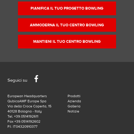
originali…
PIANIFICA IL TUO PROGETTO BOWLING
AMMODERNA IL TUO CENTRO BOWLING
MANTIENI IL TUO CENTRO BOWLING
Facebook
Seguici su
European Headquarters
Prodotti
QubicaAMF Europe Spa
Azienda
Via della Croce Coperta, 15
Galleria
40128 Bologna - Italy
Notizie
Tel. +39.0514192611
Fax +39.0514192602
P.I. IT04320910377