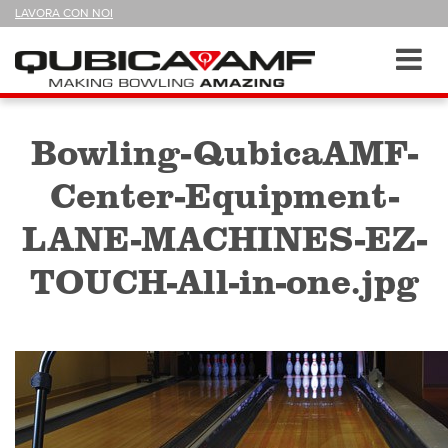
SEGUICI
LAVORA CON NOI
SU
Sezioni
Toggl
navig
Bowling-QubicaAMF-
Center-Equipment-
LANE-MACHINES-EZ-
TOUCH-All-in-one.jpg