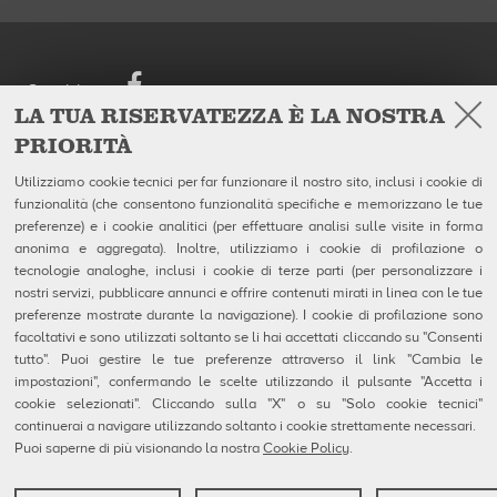
Facebook
Seguici su
LA TUA RISERVATEZZA È LA NOSTRA
PRIORITÀ
European Headquarters
Prodotti
QubicaAMF Europe Spa
Azienda
Utilizziamo cookie tecnici per far funzionare il nostro sito, inclusi i cookie di
Via della Croce Coperta, 15
Galleria
funzionalità (che consentono funzionalità specifiche e memorizzano le tue
40128 Bologna - Italy
Notizie
Tel. +39.0514192611
preferenze) e i cookie analitici (per effettuare analisi sulle visite in forma
Fax +39.0514192602
anonima e aggregata). Inoltre, utilizziamo i cookie di profilazione o
P.I. IT04320910377
tecnologie analoghe, inclusi i cookie di terze parti (per personalizzare i
nostri servizi, pubblicare annunci e offrire contenuti mirati in linea con le tue
Contatti
preferenze mostrate durante la navigazione). I cookie di profilazione sono
MSDS Forms
facoltativi e sono utilizzati soltanto se li hai accettati cliccando su "Consenti
Privacy e Note Legali
tutto". Puoi gestire le tue preferenze attraverso il link "Cambia le
Uso dei Cookie
Configurazione Cookie
impostazioni", confermando le scelte utilizzando il pulsante "Accetta i
Segnalazioni Whistleblowing
cookie selezionati". Cliccando sulla "X" o su "Solo cookie tecnici"
Technical Resources
continuerai a navigare utilizzando soltanto i cookie strettamente necessari.
Puoi saperne di più visionando la nostra
Cookie Policy
.