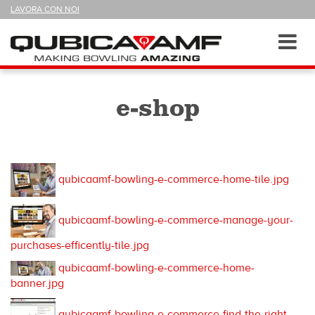
SEGUICI
LAVORA CON NOI
SU
Sezioni
Toggl
navig
e-shop
qubicaamf-bowling-e-commerce-home-tile.jpg
qubicaamf-bowling-e-commerce-manage-your-
purchases-efficently-tile.jpg
qubicaamf-bowling-e-commerce-home-
banner.jpg
qubicaamf-bowling-e-commerce-find-the-right-