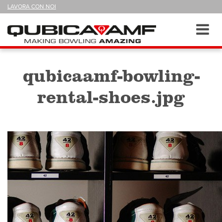
SEGUICI
LAVORA CON NOI
SU
Sezioni
Toggl
navig
qubicaamf-bowling-
rental-shoes.jpg