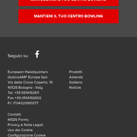
MANTIENI IL TUO CENTRO BOWLING
Facebook
Seguici su
European Headquarters
Prodotti
QubicaAMF Europe Spa
Azienda
Via della Croce Coperta, 15
Galleria
40128 Bologna - Italy
Notizie
Tel. +39.0514192611
Fax +39.0514192602
P.I. IT04320910377
Contatti
MSDS Forms
Privacy e Note Legali
Uso dei Cookie
Configurazione Cookie