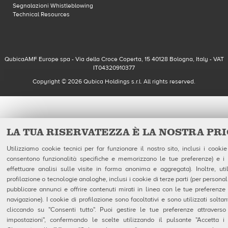
Segnalazioni Whistleblowing
Technical Resources
QubicaAMF Europe spa - Via della Croce Coperta, 15 40128 Bologna, Italy - VAT
IT04320910377
Copyright © 2026 Qubica Holdings s.r.l. All rights reserved.
LA TUA RISERVATEZZA È LA NOSTRA PR
Utilizziamo cookie tecnici per far funzionare il nostro sito, inclusi i cookie
consentono funzionalità specifiche e memorizzano le tue preferenze) e i c
effettuare analisi sulle visite in forma anonima e aggregata). Inoltre, uti
profilazione o tecnologie analoghe, inclusi i cookie di terze parti (per personaliz
pubblicare annunci e offrire contenuti mirati in linea con le tue preferenze
navigazione). I cookie di profilazione sono facoltativi e sono utilizzati soltan
cliccando su "Consenti tutto". Puoi gestire le tue preferenze attraverso
impostazioni", confermando le scelte utilizzando il pulsante "Accetta i 