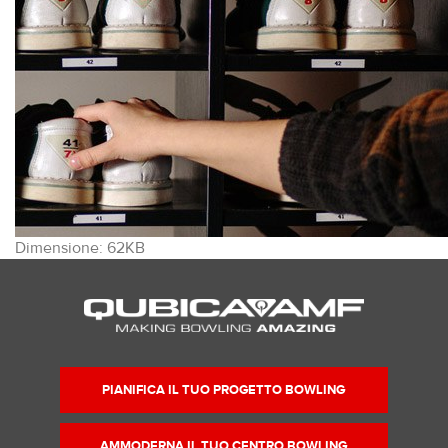
Clicca
Dimensione: 62KB
per
vedere
l'immagine
alle
dimensioni
originali…
PIANIFICA IL TUO PROGETTO BOWLING
AMMODERNA IL TUO CENTRO BOWLING