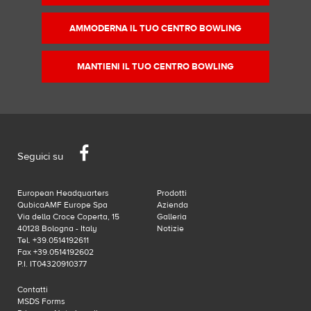
AMMODERNA IL TUO CENTRO BOWLING
MANTIENI IL TUO CENTRO BOWLING
Facebook
Seguici su
European Headquarters
Prodotti
QubicaAMF Europe Spa
Azienda
Via della Croce Coperta, 15
Galleria
40128 Bologna - Italy
Notizie
Tel. +39.0514192611
Fax +39.0514192602
P.I. IT04320910377
Contatti
MSDS Forms