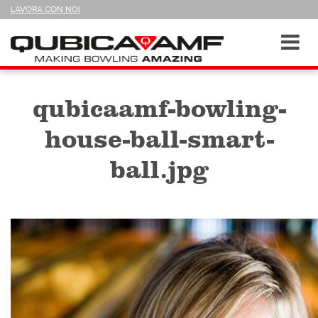
SEGUICI
LAVORA CON NOI
SU
Sezioni
Toggl
navig
qubicaamf-bowling-
house-ball-smart-
ball.jpg