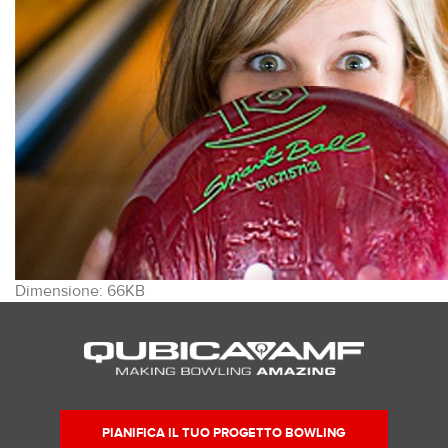
Clicca
Dimensione: 66KB
per
vedere
l'immagine
alle
dimensioni
originali…
PIANIFICA IL TUO PROGETTO BOWLING