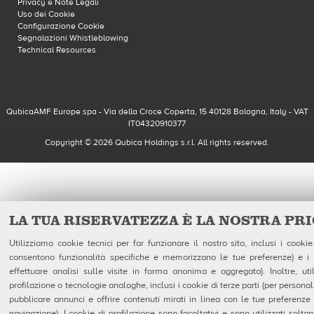
Privacy e Note Legali
Uso dei Cookie
Configurazione Cookie
Segnalazioni Whistleblowing
Technical Resources
QubicaAMF Europe spa - Via della Croce Coperta, 15 40128 Bologna, Italy - VAT
IT04320910377
Copyright © 2026 Qubica Holdings s.r.l. All rights reserved.
LA TUA RISERVATEZZA È LA NOSTRA PR
Utilizziamo cookie tecnici per far funzionare il nostro sito, inclusi i cookie
consentono funzionalità specifiche e memorizzano le tue preferenze) e i c
effettuare analisi sulle visite in forma anonima e aggregata). Inoltre, uti
profilazione o tecnologie analoghe, inclusi i cookie di terze parti (per personaliz
pubblicare annunci e offrire contenuti mirati in linea con le tue preferenze
navigazione). I cookie di profilazione sono facoltativi e sono utilizzati soltan