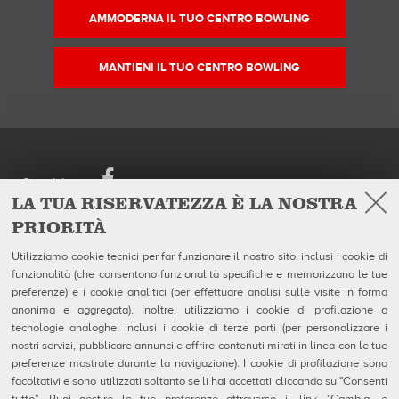
AMMODERNA IL TUO CENTRO BOWLING
MANTIENI IL TUO CENTRO BOWLING
Facebook
Seguici su
LA TUA RISERVATEZZA È LA NOSTRA
PRIORITÀ
European Headquarters
Prodotti
QubicaAMF Europe Spa
Azienda
Utilizziamo cookie tecnici per far funzionare il nostro sito, inclusi i cookie di
Via della Croce Coperta, 15
Galleria
funzionalità (che consentono funzionalità specifiche e memorizzano le tue
40128 Bologna - Italy
Notizie
Tel. +39.0514192611
preferenze) e i cookie analitici (per effettuare analisi sulle visite in forma
Fax +39.0514192602
anonima e aggregata). Inoltre, utilizziamo i cookie di profilazione o
P.I. IT04320910377
tecnologie analoghe, inclusi i cookie di terze parti (per personalizzare i
nostri servizi, pubblicare annunci e offrire contenuti mirati in linea con le tue
Contatti
preferenze mostrate durante la navigazione). I cookie di profilazione sono
MSDS Forms
facoltativi e sono utilizzati soltanto se li hai accettati cliccando su "Consenti
Privacy e Note Legali
Uso dei Cookie