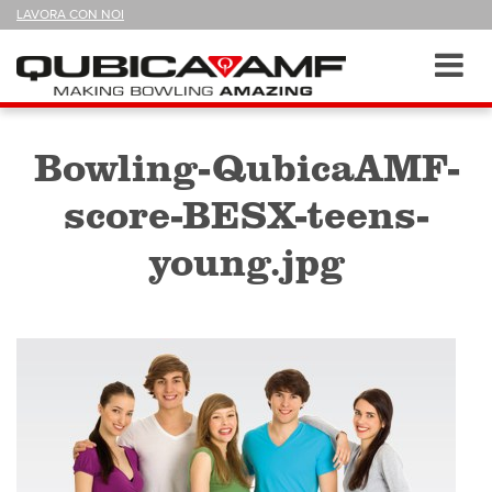
SEGUICI
LAVORA CON NOI
SU
Sezioni
Toggl
navig
Bowling-QubicaAMF-
score-BESX-teens-
young.jpg