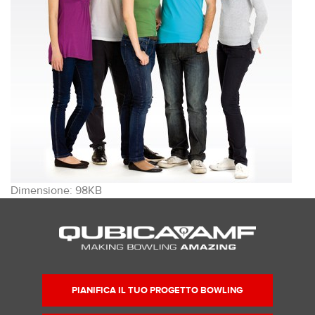
Clicca
Dimensione: 98KB
per
vedere
l'immagine
alle
dimensioni
originali…
PIANIFICA IL TUO PROGETTO BOWLING