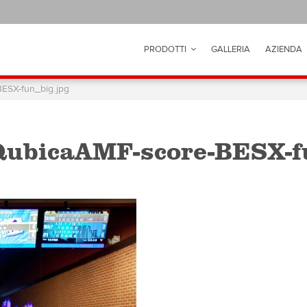
PRODOTTI
GALLERIA
AZIENDA
ESX-fun_big.jpg
QubicaAMF-score-BESX-fu