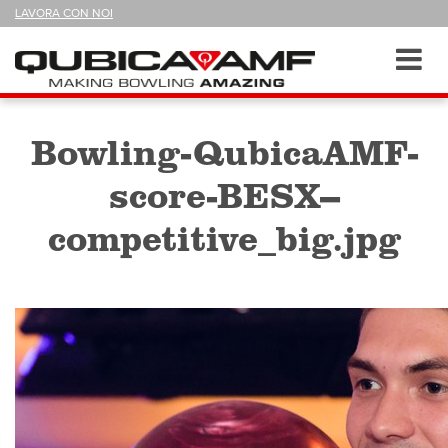
SEGUICI
LAVORA CON NOI
SU
Sezioni
Toggl
navig
Bowling-QubicaAMF-
score-BESX--
competitive_big.jpg