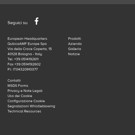
Facebook
Seguici su
European Headquarters
Prodotti
QubicaAMF Europe Spa
Azienda
Via della Croce Coperta, 15
Galleria
40128 Bologna - Italy
Notizie
Tel. +39.0514192611
Fax +39.0514192602
P.I. IT04320910377
Contatti
MSDS Forms
Privacy e Note Legali
Uso dei Cookie
Configurazione Cookie
Segnalazioni Whistleblowing
Technical Resources