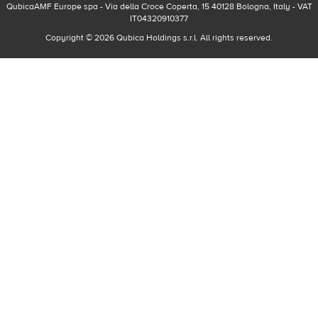
QubicaAMF Europe spa - Via della Croce Coperta, 15 40128 Bologna, Italy - VAT
IT04320910377
Copyright © 2026 Qubica Holdings s.r.l. All rights reserved.