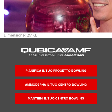
Clicca
Dimensione: 291KB
per
vedere
l'immagine
alle
dimensioni
originali…
PIANIFICA IL TUO PROGETTO BOWLING
AMMODERNA IL TUO CENTRO BOWLING
MANTIENI IL TUO CENTRO BOWLING