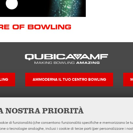
LING
AMMODERNA IL TUO CENTRO BOWLING
M
LA NOSTRA PRIORITÀ
Contatti
Seguici su
MSDS Forms
Facebook
Privacy e Note Legali
 cookie di funzionalità (che consentono funzionalità specifiche e memorizzano le tue 
Uso dei Cookie
ne o tecnologie analoghe, inclusi i cookie di terze parti (per personalizzare i nostr
Configurazione Cookie