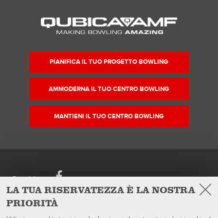
PIANIFICA IL TUO PROGETTO BOWLING
AMMODERNA IL TUO CENTRO BOWLING
MANTIENI IL TUO CENTRO BOWLING
Facebook
Seguici su
LA TUA RISERVATEZZA È LA NOSTRA
PRIORITÀ
European Headquarters
Prodotti
QubicaAMF Europe Spa
Azienda