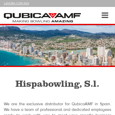
SEGUICI
LAVORA CON NOI
SU
Sezioni
Toggl
navig
Hispabowling, S.l.
We are the exclusive distributor for QubicaAMF in Spain.
We have a team of professional and dedicated employees