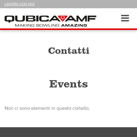
SEGUICI
LAVORA CON NOI
SU
Sezioni
Toggl
navig
Contatti
Events
Non ci sono elementi in questa cartella.