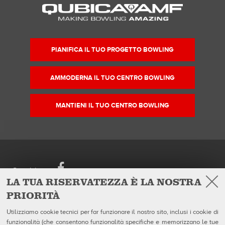
PIANIFICA IL TUO PROGETTO BOWLING
AMMODERNA IL TUO CENTRO BOWLING
MANTIENI IL TUO CENTRO BOWLING
Facebook
Seguici su
LA TUA RISERVATEZZA È LA NOSTRA
PRIORITÀ
European Headquarters
Prodotti
QubicaAMF Europe Spa
Azienda
Utilizziamo cookie tecnici per far funzionare il nostro sito, inclusi i cookie di
Via della Croce Coperta, 15
Galleria
funzionalità (che consentono funzionalità specifiche e memorizzano le tue
40128 Bologna - Italy
Notizie