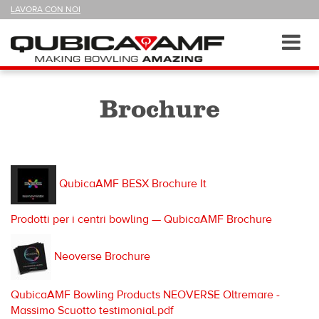
SEGUICI
LAVORA CON NOI
SU
Sezioni
Toggl
navig
Brochure
QubicaAMF BESX Brochure It
Prodotti per i centri bowling — QubicaAMF Brochure
Neoverse Brochure
QubicaAMF Bowling Products NEOVERSE Oltremare -
Massimo Scuotto testimonial.pdf