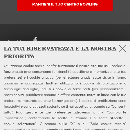
MANTIENI IL TUO CENTRO BOWLING
Facebook
Seguici su
LA TUA RISERVATEZZA È LA NOSTRA
PRIORITÀ
European Headquarters
Prodotti
QubicaAMF Europe Spa
Azienda
Utilizziamo cookie tecnici per far funzionare il nostro sito, inclusi i cookie di
Via della Croce Coperta, 15
Galleria
funzionalità (che consentono funzionalità specifiche e memorizzano le tue
40128 Bologna - Italy
Notizie
Tel. +39.0514192611
preferenze) e i cookie analitici (per effettuare analisi sulle visite in forma
Fax +39.0514192602
anonima e aggregata). Inoltre, utilizziamo i cookie di profilazione o
P.I. IT04320910377
tecnologie analoghe, inclusi i cookie di terze parti (per personalizzare i
nostri servizi, pubblicare annunci e offrire contenuti mirati in linea con le tue
Contatti
preferenze mostrate durante la navigazione). I cookie di profilazione sono
MSDS Forms
facoltativi e sono utilizzati soltanto se li hai accettati cliccando su "Consenti
Privacy e Note Legali
Uso dei Cookie
tutto". Puoi gestire le tue preferenze attraverso il link "Cambia le
Configurazione Cookie
impostazioni", confermando le scelte utilizzando il pulsante "Accetta i
Segnalazioni Whistleblowing
cookie selezionati". Cliccando sulla "X" o su "Solo cookie tecnici"
Technical Resources
continuerai a navigare utilizzando soltanto i cookie strettamente necessari.