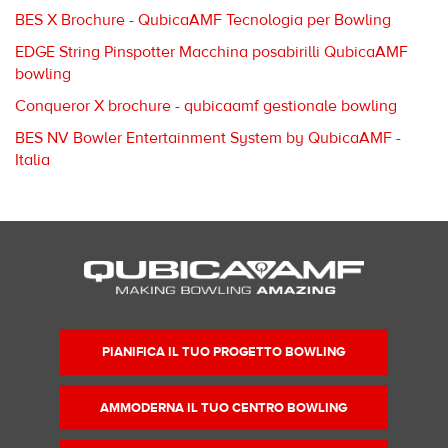
BES X Brochure - QubicaAMF Tecnologia per Bowling
EDGE String Pinspotter Macchina posabirilli QubicaAMF
bowling
Conqueror X brochure - qubicaamf gestionale bowling
BES NV Bowler Entertainment System by QubicaAMF -
Italia
PIANIFICA IL TUO PROGETTO BOWLING
AMMODERNA IL TUO CENTRO BOWLING