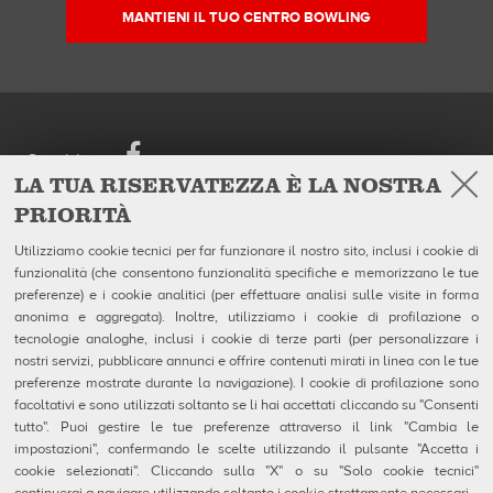
MANTIENI IL TUO CENTRO BOWLING
Facebook
Seguici su
LA TUA RISERVATEZZA È LA NOSTRA
PRIORITÀ
European Headquarters
Prodotti
QubicaAMF Europe Spa
Azienda
Utilizziamo cookie tecnici per far funzionare il nostro sito, inclusi i cookie di
Via della Croce Coperta, 15
Galleria
funzionalità (che consentono funzionalità specifiche e memorizzano le tue
40128 Bologna - Italy
Notizie
Tel. +39.0514192611
preferenze) e i cookie analitici (per effettuare analisi sulle visite in forma
Fax +39.0514192602
anonima e aggregata). Inoltre, utilizziamo i cookie di profilazione o
P.I. IT04320910377
tecnologie analoghe, inclusi i cookie di terze parti (per personalizzare i
nostri servizi, pubblicare annunci e offrire contenuti mirati in linea con le tue
Contatti
preferenze mostrate durante la navigazione). I cookie di profilazione sono
MSDS Forms
facoltativi e sono utilizzati soltanto se li hai accettati cliccando su "Consenti
Privacy e Note Legali
tutto". Puoi gestire le tue preferenze attraverso il link "Cambia le
Uso dei Cookie
Configurazione Cookie
impostazioni", confermando le scelte utilizzando il pulsante "Accetta i
Segnalazioni Whistleblowing
cookie selezionati". Cliccando sulla "X" o su "Solo cookie tecnici"
Technical Resources