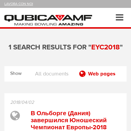
SEGUICI
LAVORA CON NOI
SU
Sezioni
Toggl
navig
1 SEARCH RESULTS FOR "
EYC2018
"
Show
All documents
Web pages
2018/04/02
В Ольборге (Дания)
завершился Юношеский
Чемпионат Европы-2018