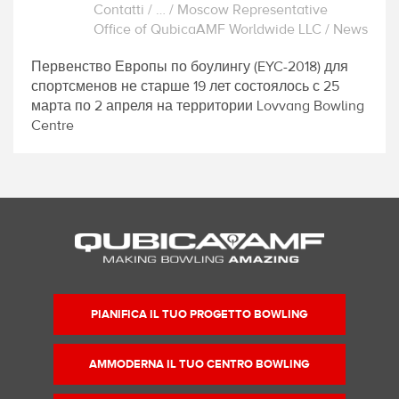
Contatti
/
…
/
Moscow Representative
Office of QubicaAMF Worldwide LLC
/
News
Первенство Европы по боулингу (EYC-2018) для
спортсменов не старше 19 лет состоялось с 25
марта по 2 апреля на территории Lovvang Bowling
Centre
PIANIFICA IL TUO PROGETTO BOWLING
AMMODERNA IL TUO CENTRO BOWLING